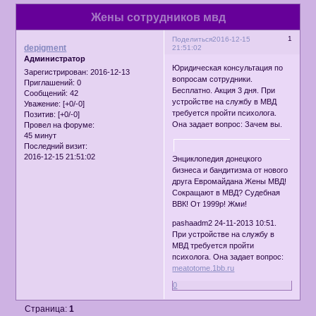
Жены сотрудников мвд
1
Поделиться
2016-12-15
depigment
21:51:02
Администратор
Юридическая консультация по
Зарегистрирован
: 2016-12-13
вопросам сотрудники.
Приглашений:
0
Бесплатно. Акция 3 дня. При
Сообщений:
42
устройстве на службу в МВД
Уважение:
[+0/-0]
требуется пройти психолога.
Позитив:
[+0/-0]
Она задает вопрос: Зачем вы.
Провел на форуме:
45 минут
Последний визит:
2016-12-15 21:51:02
Энциклопедия донецкого
бизнеса и бандитизма от нового
друга Евромайдана Жены МВД!
Сокращают в МВД? Судебная
ВВК! От 1999р! Жми!
pashaadm2 24-11-2013 10:51.
При устройстве на службу в
МВД требуется пройти
психолога. Она задает вопрос:
meatotome.1bb.ru
0
Страница:
1