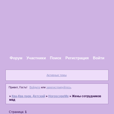
Форум
Участники
Поиск
Регистрация
Войти
Активные темы
Привет, Гость!
Войдите
или
зарегистрируйтесь
.
»
Ква-Ква парк. Детский
»
HoroscopeMe
»
Жены сотрудников
мвд
Страница:
1