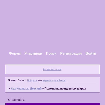
Форум
Участники
Поиск
Регистрация
Войти
Активные темы
Привет, Гость!
Войдите
или
зарегистрируйтесь
.
»
Ква-Ква парк. Детский
»
Полеты на воздушных шарах
Страница:
1