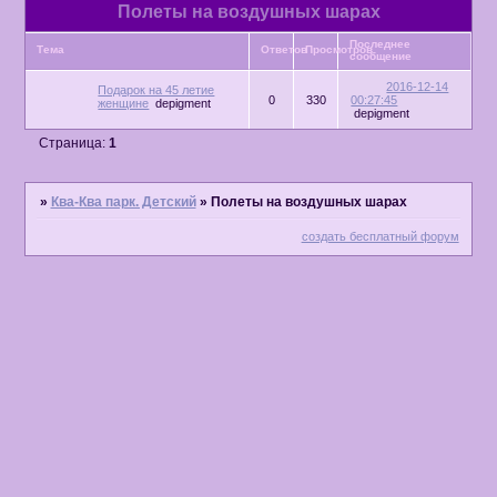
Полеты на воздушных шарах
Последнее
Тема
Ответов
Просмотров
сообщение
2016-12-14
Подарок на 45 летие
0
330
00:27:45
женщине
depigment
depigment
Страница:
1
»
Ква-Ква парк. Детский
»
Полеты на воздушных шарах
создать бесплатный форум